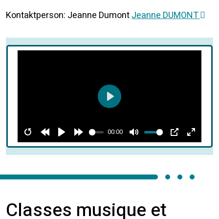
Kontaktperson: Jeanne Dumont
Jeanne DUMONT
Play
00:00
Restart
Rewind
Play
Forward
Mute
PIP
Enter
10s
10s
fullscre
Classes musique et