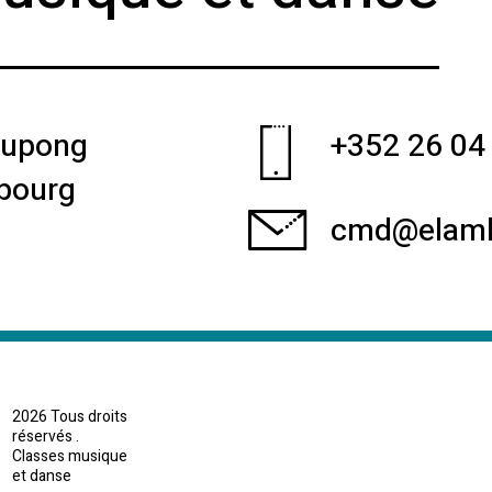
 Dupong
+352 26 04
bourg
cmd@elaml
2026 Tous droits
réservés .
Classes musique
et danse