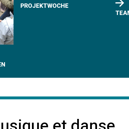
PROJEKTWOCHE
TEA
EN
usique et danse